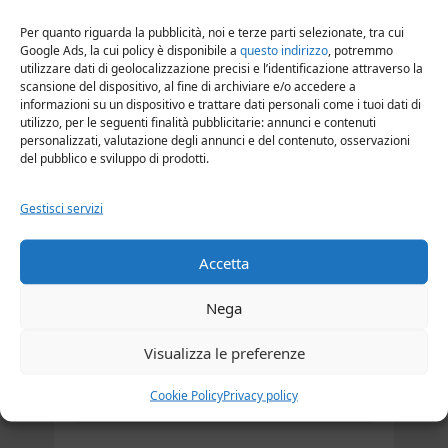
Parlux 3800 Ionic & Ceramic Eco Friendly
Per quanto riguarda la pubblicità, noi e terze parti selezionate, tra cui
Google Ads, la cui policy è disponibile a
questo indirizzo
, potremmo
utilizzare dati di geolocalizzazione precisi e l’identificazione attraverso la
Parlux 385 Powerlight
scansione del dispositivo, al fine di archiviare e/o accedere a
informazioni su un dispositivo e trattare dati personali come i tuoi dati di
utilizzo, per le seguenti finalità pubblicitarie: annunci e contenuti
Parlux Advance Light
personalizzati, valutazione degli annunci e del contenuto, osservazioni
del pubblico e sviluppo di prodotti.
Parlux Alyon
Gestisci servizi
Accetta
Parlux Superturbo 2000
Nega
Asciugacapelli Philips
Visualizza le preferenze
Cookie Policy
Privacy policy
Philips BHD007/00