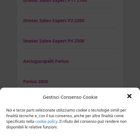
Imetec Salon Expert P11 2100
Imetec Salon Expert P2 2200
Imetec Salon Expert P4 2500
Asciugacapelli Parlux
Parlux 2800
Gestisci Consenso Cookie
Parlux 3000
Noi e terze parti selezionate utilizziamo cookie o tecnologie simili per
finalità tecniche e, con il tuo consenso, anche per altre finalità come
specificato nella
cookie policy
. Il rifiuto del consenso può rendere non
Parlux 3200
disponibili le relative funzioni.