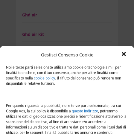
Ghd air
Ghd air kit
Ghd Flight Wanderlust
Gestisci Consenso Cookie
Noi e terze parti selezionate utilizziamo cookie o tecnologie simili per
finalità tecniche e, con il tuo consenso, anche per altre finalità come
GHD Gold Professional Styler
specificato nella
cookie policy
. Il rifiuto del consenso può rendere non
disponibili le relative funzioni.
GHD Helios
Per quanto riguarda la pubblicità, noi e terze parti selezionate, tra cui
Google Ads, la cui policy è disponibile a
questo indirizzo
, potremmo
Asciugacapelli Imetec
utilizzare dati di geolocalizzazione precisi e l’identificazione attraverso la
scansione del dispositivo, al fine di archiviare e/o accedere a
informazioni su un dispositivo e trattare dati personali come i tuoi dati di
Imetec 1761F
utilizzo, per le seguenti finalità pubblicitarie: annunci e contenuti