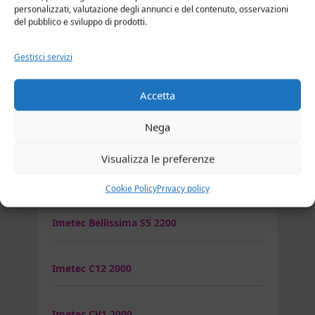
personalizzati, valutazione degli annunci e del contenuto, osservazioni
del pubblico e sviluppo di prodotti.
Imetec Bellissima K5 2200
Gestisci servizi
Imetec Bellissima My Pro Ceramic P5 3800
Accetta
Nega
Imetec Bellissima My Pro Hydra
Visualizza le preferenze
Imetec Bellissima Revolution BHD1 1000
Cookie Policy
Privacy policy
Imetec Bellissima S5 2200
Imetec C12 2000
Imetec CV1 2000