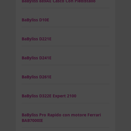
BaByliss 889AE Casco Con Piedistallo
BaByliss D10E
BaByliss D221E
BaByliss D241E
BaByliss D261E
BaByliss D322E Expert 2100
BaByliss Pro Rapido con motore Ferrari
BAB7000IE