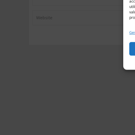
acc
uti
val
pro
Ges