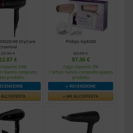
BHD029/00 DryCare
Philips Hp8280
Essential
29.99 €
89.99 €
22.87 €
87.36 €
 risparmi 24%
Oggi risparmi 3%
ori hanno comprato
1 lettori hanno comprato questo
sto prodotto
prodotto
RECENSIONE
» RECENSIONE
I ALL'OFFERTA
» VAI ALL'OFFERTA