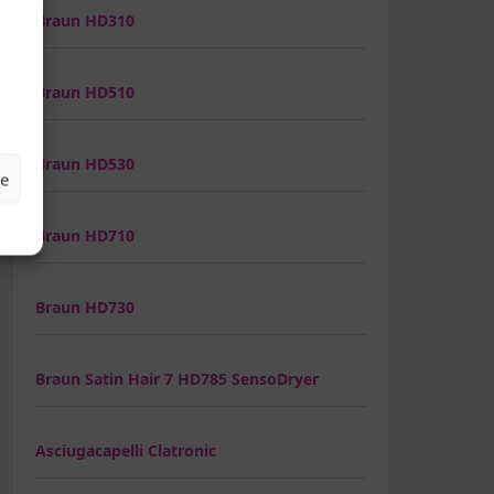
Braun HD310
Braun HD510
Braun HD530
ze
Braun HD710
Braun HD730
Braun Satin Hair 7 HD785 SensoDryer
Asciugacapelli Clatronic