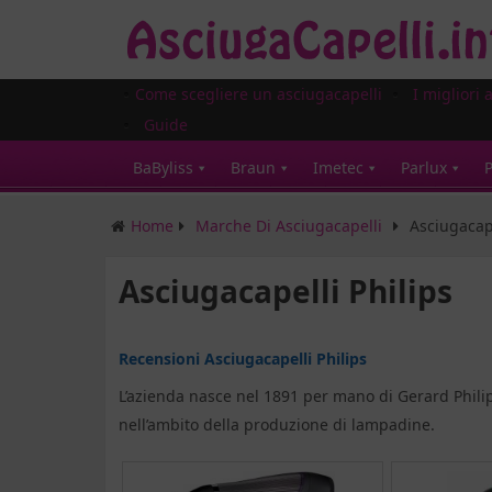
Come scegliere un asciugacapelli
I migliori 
Guide
BaByliss
Braun
Imetec
Parlux
P
Home
Marche Di Asciugacapelli
Asciugacape
Asciugacapelli Philips
Recensioni Asciugacapelli Philips
L’azienda nasce nel 1891 per mano di Gerard Philip
nell’ambito della produzione di lampadine.