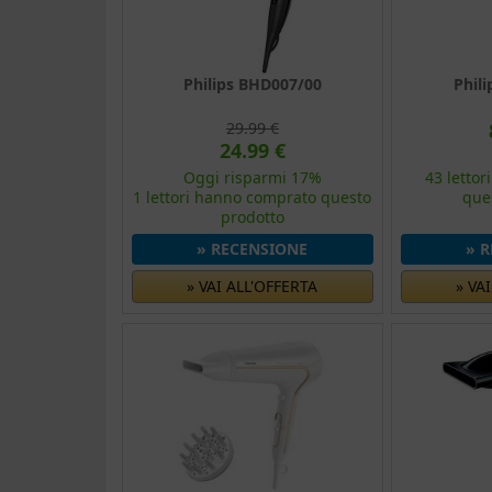
Philips BHD007/00
Phil
29.99 €
24.99 €
Oggi risparmi 17%
43 letto
1 lettori hanno comprato questo
que
prodotto
» RECENSIONE
» 
» VAI ALL'OFFERTA
» VA