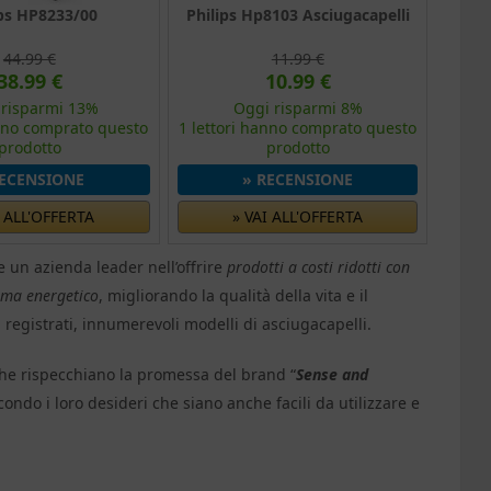
ips HP8233/00
Philips Hp8103 Asciugacapelli
44.99 €
11.99 €
38.99 €
10.99 €
 risparmi 13%
Oggi risparmi 8%
anno comprato questo
1 lettori hanno comprato questo
prodotto
prodotto
RECENSIONE
» RECENSIONE
I ALL'OFFERTA
» VAI ALL'OFFERTA
re un azienda leader nell’offrire
prodotti a costi ridotti con
lema energetico
, migliorando la qualità della vita e il
registrati, innumerevoli modelli di asciugacapelli.
he rispecchiano la promessa del brand “
Sense and
condo i loro desideri che siano anche facili da utilizzare e