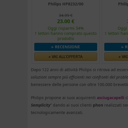
Philips HP8232/00
Phil
34.99 €
23.00 €
Oggi risparmi 34%
Oggi
1 lettori hanno comprato questo
1 lettori h
prodotto
» RECENSIONE
» 
» VAI ALL'OFFERTA
» VA
Dopo 122 anni di attività Philips si ritrova ad esse
soluzioni sempre più efficienti nei confronti del prob
benessere delle persone con oltre 100.000 brevetti 
Philips propone ai suoi acquirenti
asciugacapelli
c
Semplicity
” dando ai suoi clienti
phon
realizzati se
tecnologicamente avanzati.