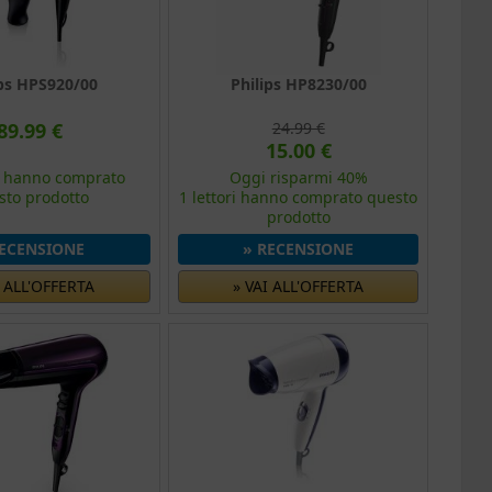
ips HPS920/00
Philips HP8230/00
89.99 €
24.99 €
15.00 €
ri hanno comprato
Oggi risparmi 40%
sto prodotto
1 lettori hanno comprato questo
prodotto
RECENSIONE
» RECENSIONE
I ALL'OFFERTA
» VAI ALL'OFFERTA