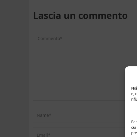
Lascia un commento
Noi
e, 
rif
Per
cui
pre