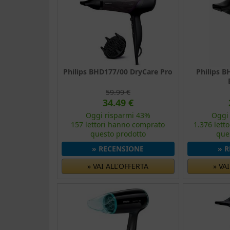
Philips BHD177/00 DryCare Pro
Philips 
59.99 €
34.49 €
Oggi risparmi 43%
Oggi
157 lettori hanno comprato
1.376 lett
questo prodotto
que
» RECENSIONE
» 
» VAI ALL'OFFERTA
» VA