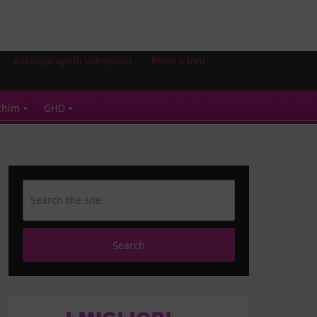
Asciugacapelli silenzioso
Phon a Ioni
chim
GHD
Search