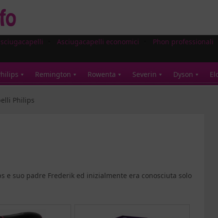
asciugacapelli
Asciugacapelli economici
Phon professionali
hilips
Remington
Rowenta
Severin
Dyson
El
lli Philips
s e suo padre Frederik ed inizialmente era conosciuta solo