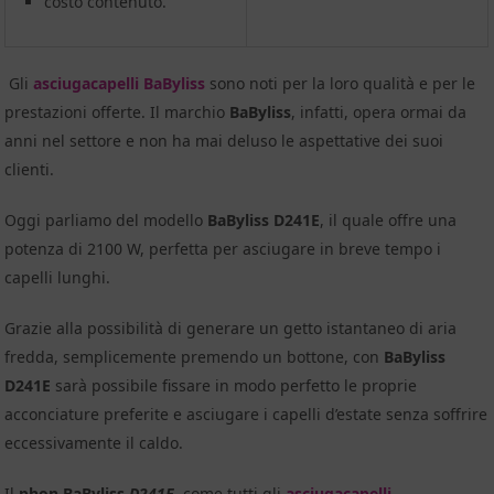
costo contenuto.
Gli
asciugacapelli BaByliss
sono noti per la loro qualità e per le
prestazioni offerte. Il marchio
BaByliss
, infatti, opera ormai da
anni nel settore e non ha mai deluso le aspettative dei suoi
clienti.
Oggi parliamo del modello
BaByliss D241E
, il quale offre una
potenza di 2100 W, perfetta per asciugare in breve tempo i
capelli lunghi.
Grazie alla possibilità di generare un getto istantaneo di aria
fredda, semplicemente premendo un bottone, con
Ba
Byliss
D241E
sarà possibile fissare in modo perfetto le proprie
acconciature preferite e asciugare i capelli d’estate senza soffrire
eccessivamente il caldo.
Il
phon
BaB
yliss
D241E
, come tutti gli
asciugacapelli