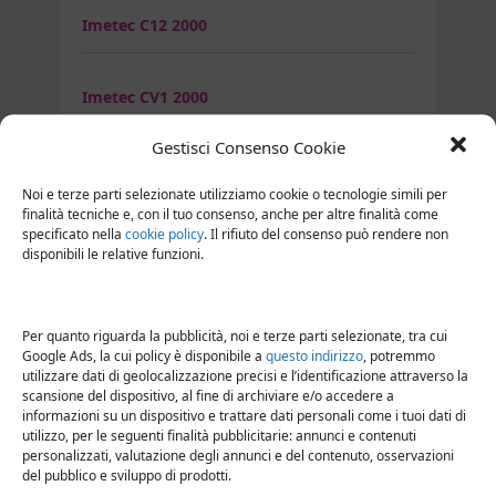
Imetec C12 2000
Imetec CV1 2000
Gestisci Consenso Cookie
Imetec Eco SE1 1000
Noi e terze parti selezionate utilizziamo cookie o tecnologie simili per
finalità tecniche e, con il tuo consenso, anche per altre finalità come
specificato nella
cookie policy
. Il rifiuto del consenso può rendere non
Imetec K4 2500
disponibili le relative funzioni.
Imetec PC5 2500
Per quanto riguarda la pubblicità, noi e terze parti selezionate, tra cui
Google Ads, la cui policy è disponibile a
questo indirizzo
, potremmo
utilizzare dati di geolocalizzazione precisi e l’identificazione attraverso la
Imetec S14 2500
scansione del dispositivo, al fine di archiviare e/o accedere a
informazioni su un dispositivo e trattare dati personali come i tuoi dati di
utilizzo, per le seguenti finalità pubblicitarie: annunci e contenuti
personalizzati, valutazione degli annunci e del contenuto, osservazioni
Imetec S8-1700
del pubblico e sviluppo di prodotti.