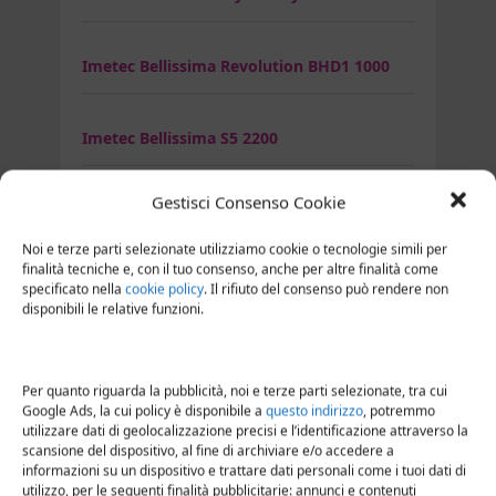
Imetec Bellissima Revolution BHD1 1000
Imetec Bellissima S5 2200
Gestisci Consenso Cookie
Imetec C12 2000
Noi e terze parti selezionate utilizziamo cookie o tecnologie simili per
finalità tecniche e, con il tuo consenso, anche per altre finalità come
Imetec CV1 2000
specificato nella
cookie policy
. Il rifiuto del consenso può rendere non
disponibili le relative funzioni.
Imetec Eco SE1 1000
Per quanto riguarda la pubblicità, noi e terze parti selezionate, tra cui
Google Ads, la cui policy è disponibile a
questo indirizzo
, potremmo
Imetec K4 2500
utilizzare dati di geolocalizzazione precisi e l’identificazione attraverso la
scansione del dispositivo, al fine di archiviare e/o accedere a
informazioni su un dispositivo e trattare dati personali come i tuoi dati di
utilizzo, per le seguenti finalità pubblicitarie: annunci e contenuti