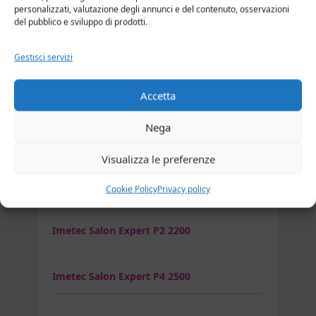
Imetec PC5 2500
personalizzati, valutazione degli annunci e del contenuto, osservazioni
del pubblico e sviluppo di prodotti.
Imetec S14 2500
Gestisci servizi
Imetec S8-1700
Accetta
Nega
Imetec S9-2000
Visualizza le preferenze
Imetec Salon Expert P11 2100
Cookie Policy
Privacy policy
Imetec Salon Expert P2 2200
Imetec Salon Expert P4 2500