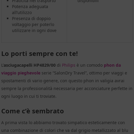
Praticità nel trasporto
disponibili
Potenza adeguata
all’utilizzo
Presenza di doppio
voltaggio per poterlo
utilizzare in ogni dove
Lo porti sempre con te!
L’
asciugacapelli HP4829/00
di
Philips
è un comodo
phon
da
viaggio pieghevole
serie “SalonDry Travel”, ottimo per viaggi e
spostamenti di vario genere, con questo phon in valigia avrai
sempre la professionalità necessaria per acconciature perfette in
ogni luogo in cui ti troviate.
Come c’è sembrato
A prima vista lo abbiamo trovato simpatico esteticamente con
una combinazione di colori che va dal grigio metallizzato al blu