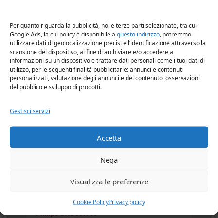
Parlux 3800 Ionic & Ceramic Eco Friendly
Per quanto riguarda la pubblicità, noi e terze parti selezionate, tra cui
Google Ads, la cui policy è disponibile a
questo indirizzo
, potremmo
utilizzare dati di geolocalizzazione precisi e l’identificazione attraverso la
scansione del dispositivo, al fine di archiviare e/o accedere a
Parlux 385 Powerlight
informazioni su un dispositivo e trattare dati personali come i tuoi dati di
utilizzo, per le seguenti finalità pubblicitarie: annunci e contenuti
personalizzati, valutazione degli annunci e del contenuto, osservazioni
Parlux Advance Light
del pubblico e sviluppo di prodotti.
Gestisci servizi
Parlux Alyon
Accetta
Parlux Superturbo 2000
Nega
Visualizza le preferenze
Asciugacapelli Philips
Cookie Policy
Privacy policy
Philips BHD007/00