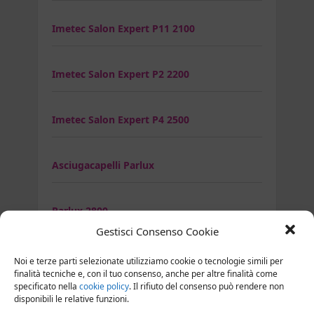
Imetec Salon Expert P11 2100
Imetec Salon Expert P2 2200
Imetec Salon Expert P4 2500
Asciugacapelli Parlux
Parlux 2800
Gestisci Consenso Cookie
Parlux 3000
Noi e terze parti selezionate utilizziamo cookie o tecnologie simili per
finalità tecniche e, con il tuo consenso, anche per altre finalità come
specificato nella
cookie policy
. Il rifiuto del consenso può rendere non
disponibili le relative funzioni.
Parlux 3200