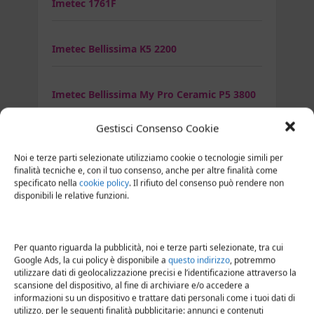
Imetec 1761F
Imetec Bellissima K5 2200
Imetec Bellissima My Pro Ceramic P5 3800
Gestisci Consenso Cookie
Imetec Bellissima My Pro Hydra
Noi e terze parti selezionate utilizziamo cookie o tecnologie simili per
finalità tecniche e, con il tuo consenso, anche per altre finalità come
specificato nella
cookie policy
. Il rifiuto del consenso può rendere non
Imetec Bellissima Revolution BHD1 1000
disponibili le relative funzioni.
Imetec Bellissima S5 2200
Per quanto riguarda la pubblicità, noi e terze parti selezionate, tra cui
Google Ads, la cui policy è disponibile a
questo indirizzo
, potremmo
utilizzare dati di geolocalizzazione precisi e l’identificazione attraverso la
Imetec C12 2000
scansione del dispositivo, al fine di archiviare e/o accedere a
informazioni su un dispositivo e trattare dati personali come i tuoi dati di
utilizzo, per le seguenti finalità pubblicitarie: annunci e contenuti