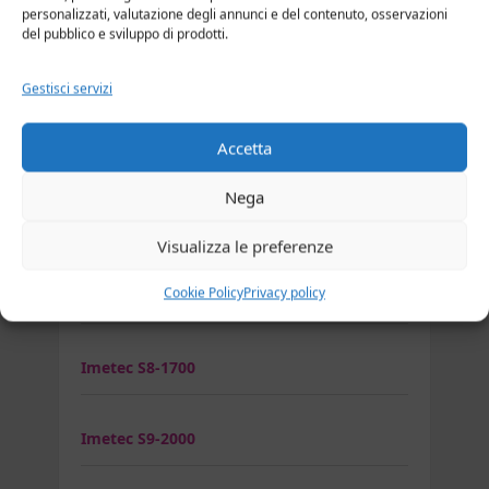
Imetec CV1 2000
personalizzati, valutazione degli annunci e del contenuto, osservazioni
del pubblico e sviluppo di prodotti.
Imetec Eco SE1 1000
Gestisci servizi
Accetta
Imetec K4 2500
Nega
Imetec PC5 2500
Visualizza le preferenze
Cookie Policy
Privacy policy
Imetec S14 2500
Imetec S8-1700
Imetec S9-2000