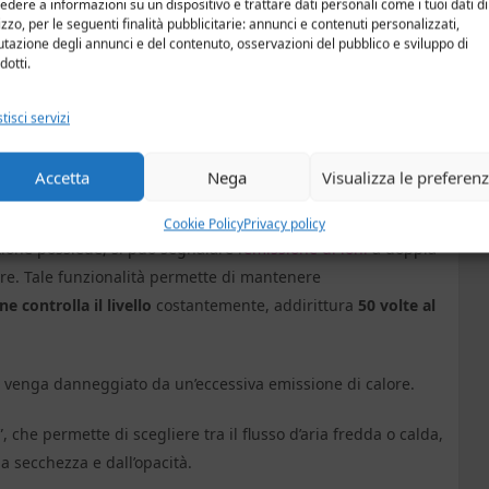
edere a informazioni su un dispositivo e trattare dati personali come i tuoi dati di
lizzo, per le seguenti finalità pubblicitarie: annunci e contenuti personalizzati,
utazione degli annunci e del contenuto, osservazioni del pubblico e sviluppo di
dotti.
dotata della possibilità di scegliere tra ben 3 temperature
a le prime, i 95°C permettono di asciugare al meglio un tipo
tisci servizi
spessa, mentre scegliendo i 75°C si avrà un’asciugatura
no asciugare al meglio le chiome sottili.
Accetta
Nega
Visualizza le preferen
Cookie Policy
Privacy policy
tione possiede, si può segnalare l’
emissione di ioni
a doppia
lore. Tale funzionalità permette di mantenere
e controlla il livello
costantemente, addirittura
50 volte al
o venga danneggiato da un’eccessiva emissione di calore.
, che permette di scegliere tra il flusso d’aria fredda o calda,
a secchezza e dall’opacità.