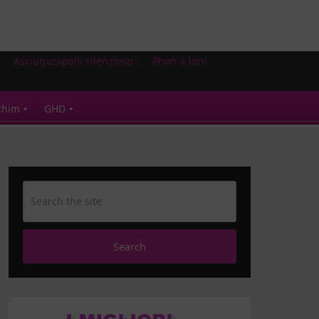
Asciugacapelli silenzioso
Phon a Ioni
chim
GHD
Search