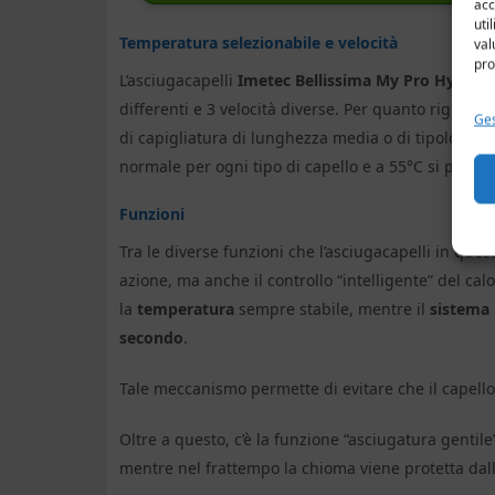
acc
uti
Temperatura selezionabile e velocità
val
pro
L’asciugacapelli
Imetec Bellissima My Pro Hydra
è 
differenti e 3 velocità diverse. Per quanto riguard
Ges
di capigliatura di lunghezza media o di tipologia 
normale per ogni tipo di capello e a 55°C si potran
Funzioni
Tra le diverse funzioni che l’asciugacapelli in ques
azione, ma anche il controllo “intelligente” del ca
la
temperatura
sempre stabile, mentre il
sistema n
secondo
.
Tale meccanismo permette di evitare che il capell
Oltre a questo, c’è la funzione “asciugatura gentile”
mentre nel frattempo la chioma viene protetta dall