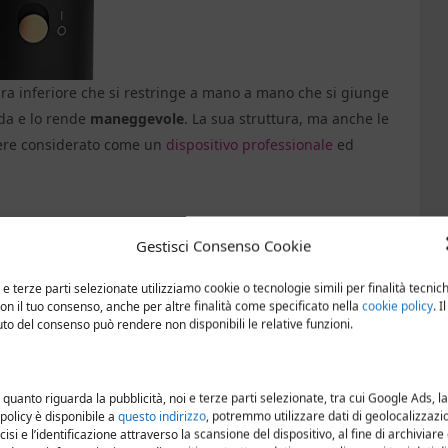
ra inferiore che si restringe a mano a mano che si giunge
ida e lo rende
maneggevole
. La sua struttura, ma anche le
ssere considerato come un
dispositivo professionale
ed
Gestisci Consenso Cookie
My Pro Hydra
è dettata dal suo motore digitale, che
lusso d’aria è ad alta pressione. Questo sistema assicura non
 e terze parti selezionate utilizziamo cookie o tecnologie simili per finalità tecnic
 certa praticità, perché permette a chi usa questo phon di
con il tuo consenso, anche per altre finalità come specificato nella
cookie policy
. Il
iuto del consenso può rendere non disponibili le relative funzioni.
tto per chi ha poco tempo a disposizione oppure per chi ha
 quanto riguarda la pubblicità, noi e terze parti selezionate, tra cui Google Ads, la
 policy è disponibile a
questo indirizzo
, potremmo utilizzare dati di geolocalizzazi
Hydra: VAI ALL'OFFERTA!
cisi e l’identificazione attraverso la scansione del dispositivo, al fine di archiviare