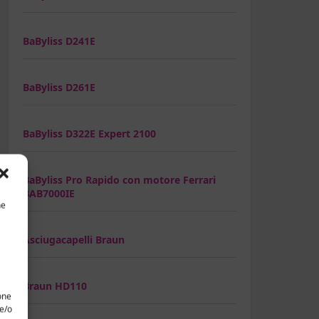
BaByliss D241E
BaByliss D261E
BaByliss D322E Expert 2100
BaByliss Pro Rapido con motore Ferrari
BAB7000IE
he
Asciugacapelli Braun
Braun HD110
one
 e/o