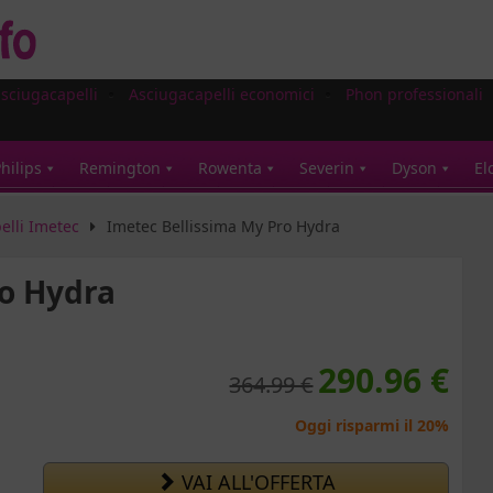
asciugacapelli
Asciugacapelli economici
Phon professionali
hilips
Remington
Rowenta
Severin
Dyson
El
elli Imetec
Imetec Bellissima My Pro Hydra
ro Hydra
290.96 €
364.99 €
Oggi risparmi il 20%
VAI ALL'OFFERTA