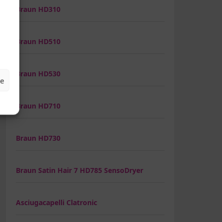
Braun HD310
Braun HD510
Braun HD530
ze
Braun HD710
Braun HD730
Braun Satin Hair 7 HD785 SensoDryer
Asciugacapelli Clatronic