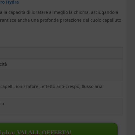
Pro Hydra
a la capacità di idratare al meglio la chioma, asciugandola
arantisce anche una profonda protezione del cuoio capelluto
cità
apelli, ionizzatore , effetto anti-crespo, flusso aria
gio
Hydra: VAI ALL'OFFERTA!