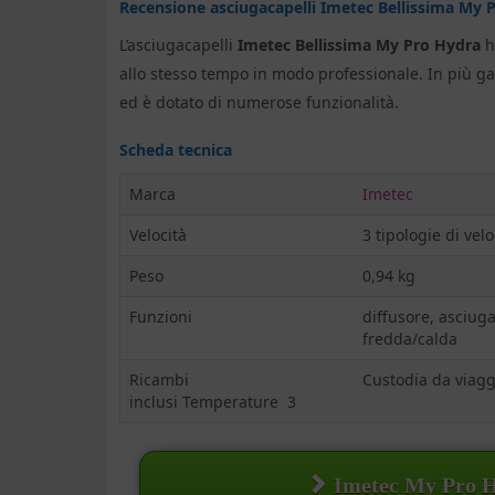
Recensione asciugacapelli Imetec Bellissima My 
L’asciugacapelli
Imetec Bellissima My Pro Hydra
h
allo stesso tempo in modo professionale. In più g
ed è dotato di numerose funzionalità.
Scheda tecnica
Marca
Imetec
Velocità
3 tipologie di velo
Peso
0,94 kg
Funzioni
diffusore, asciugac
fredda/calda
Ricambi
Custodia da viag
inclusi Temperature 3
Imetec My Pro 