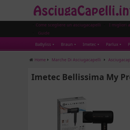
Come scegliere un asciugacapelli
I migliori 
Guide
BaByliss
Braun
Imetec
Parlux
P
Home
Marche Di Asciugacapelli
Asciugacap
Imetec Bellissima My P