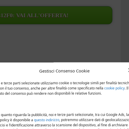
312F0: VAI ALL'OFFERTA!
Gestisci Consenso Cookie
 e terze parti selezionate utilizziamo cookie o tecnologie simili per finalità tecnic
con il tuo consenso, anche per altre finalità come specificato nella
cookie policy
. Il
iuto del consenso può rendere non disponibili le relative funzioni.
 quanto riguarda la pubblicità, noi e terze parti selezionate, tra cui Google Ads, la
 policy è disponibile a
questo indirizzo
, potremmo utilizzare dati di geolocalizzazi
cisi e l’identificazione attraverso la scansione del dispositivo, al fine di archiviare