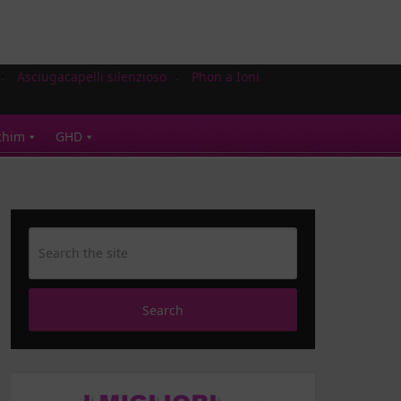
Asciugacapelli silenzioso
Phon a Ioni
chim
GHD
Search