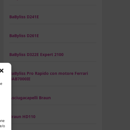
BaByliss D241E
BaByliss D261E
BaByliss D322E Expert 2100
BaByliss Pro Rapido con motore Ferrari
BAB7000IE
he
Asciugacapelli Braun
Braun HD110
one
 e/o