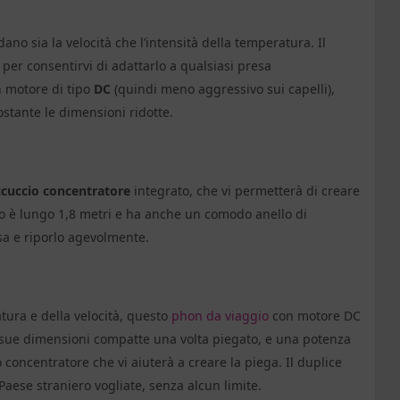
o sia la velocità che l’intensità della temperatura. Il
0, per consentirvi di adattarlo a qualsiasi presa
 motore di tipo
DC
(quindi meno aggressivo sui capelli),
tante le dimensioni ridotte.
cuccio concentratore
integrato, che vi permetterà di creare
avo è lungo 1,8 metri e ha anche un comodo anello di
sa e riporlo agevolmente.
tura e della velocità, questo
phon da viaggio
con motore DC
e sue dimensioni compatte una volta piegato, e una potenza
oncentratore che vi aiuterà a creare la piega. Il duplice
Paese straniero vogliate, senza alcun limite.