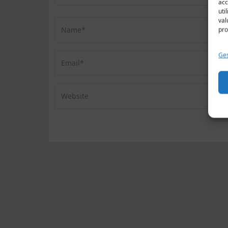
acc
uti
val
pro
Ges