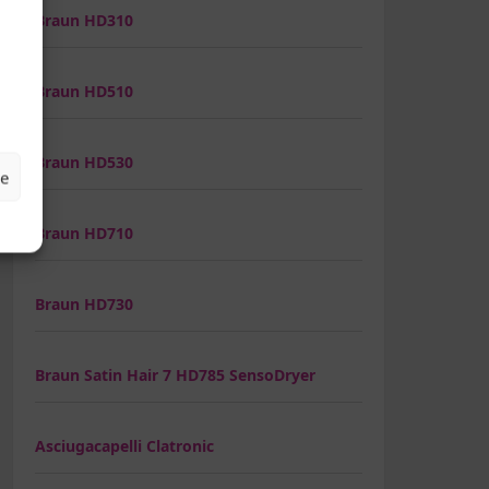
Braun HD310
Braun HD510
Braun HD530
ze
Braun HD710
Braun HD730
Braun Satin Hair 7 HD785 SensoDryer
Asciugacapelli Clatronic