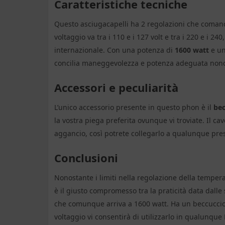
Caratteristiche tecniche
Questo asciugacapelli ha 2 regolazioni che comandan
voltaggio va tra i 110 e i 127 volt e tra i 220 e i 24
internazionale. Con una potenza di
1600 watt
e un
concilia maneggevolezza e potenza adeguata nonos
Accessori e peculiarità
L’unico accessorio presente in questo phon è il
bec
la vostra piega preferita ovunque vi troviate. Il c
aggancio, così potrete collegarlo a qualunque pre
Conclusioni
Nonostante i limiti nella regolazione della tempera
è il giusto compromesso tra la praticità data dall
che comunque arriva a 1600 watt. Ha un beccuccio c
voltaggio vi consentirà di utilizzarlo in qualunque 