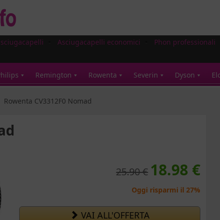
asciugacapelli
Asciugacapelli economici
Phon professionali
hilips
Remington
Rowenta
Severin
Dyson
El
Rowenta CV3312F0 Nomad
ad
18.98 €
25.90 €
Oggi risparmi il 27%
VAI ALL'OFFERTA