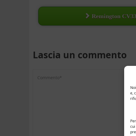
Remington CV3
Lascia un commento
Noi
e, 
rif
Per
cui
pre