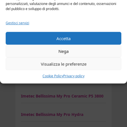
GHD Gold Professional Styler
personalizzati, valutazione degli annunci e del contenuto, osservazioni
del pubblico e sviluppo di prodotti.
GHD Helios
Gestisci servizi
Accetta
Asciugacapelli Imetec
Nega
Imetec 1761F
Visualizza le preferenze
Cookie Policy
Privacy policy
Imetec Bellissima K5 2200
Imetec Bellissima My Pro Ceramic P5 3800
Imetec Bellissima My Pro Hydra