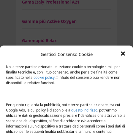
Gama Italy Professional A21
Gamma più Active Oxygen
Gammapiù Relax
Gestisci Consenso Cookie
Asciugacapelli GHD
Noi e terze parti selezionate utilizziamo cookie o tecnologie simili per
finalità tecniche e, con il tuo consenso, anche per altre finalità come
specificato nella
cookie policy
. Il rifiuto del consenso può rendere non
Ghd air
disponibili le relative funzioni.
Ghd air kit
Per quanto riguarda la pubblicità, noi e terze parti selezionate, tra cui
Google Ads, la cui policy è disponibile a
questo indirizzo
, potremmo
utilizzare dati di geolocalizzazione precisi e l’identificazione attraverso la
Ghd Flight Wanderlust
scansione del dispositivo, al fine di archiviare e/o accedere a
informazioni su un dispositivo e trattare dati personali come i tuoi dati di
utilizzo, per le seguenti finalità pubblicitarie: annunci e contenuti