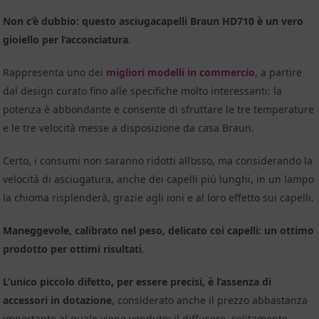
Non c’è dubbio: questo asciugacapelli Braun HD710 è un vero
gioiello per l’acconciatura
.
Rappresenta uno dei
migliori modelli in commercio
, a partire
dal design curato fino alle specifiche molto interessanti: la
potenza è abbondante e consente di sfruttare le tre temperature
e le tre velocità messe a disposizione da casa Braun.
Certo, i consumi non saranno ridotti all’osso, ma considerando la
velocità di asciugatura, anche dei capelli più lunghi, in un lampo
la chioma risplenderà, grazie agli ioni e al loro effetto sui capelli.
Maneggevole, calibrato nel peso, delicato coi capelli: un ottimo
prodotto per ottimi risultati
.
L’unico piccolo difetto, per essere precisi, è l’assenza di
accessori in dotazione
, considerato anche il prezzo abbastanza
importante al quale viene venduto: il diffusore, solitamente