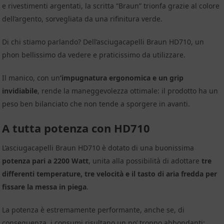
e rivestimenti argentati, la scritta “Braun” trionfa grazie al colore
dell’argento, sorvegliata da una rifinitura verde.
Di chi stiamo parlando? Dell’asciugacapelli Braun HD710, un
phon bellissimo da vedere e praticissimo da utilizzare.
Il manico, con un
‘impugnatura ergonomica e un grip
invidiabile
, rende la maneggevolezza ottimale: il prodotto ha un
peso ben bilanciato che non tende a sporgere in avanti.
A tutta potenza con HD710
L’asciugacapelli Braun HD710 è dotato di una buonissima
potenza pari a 2200 Watt
, unita alla possibilità di adottare
tre
differenti temperature, tre velocità e il tasto di aria fredda per
fissare la messa in piega
.
La potenza è estremamente performante, anche se, di
conseguenza, i consumi risultano un po’ troppo abbondanti: