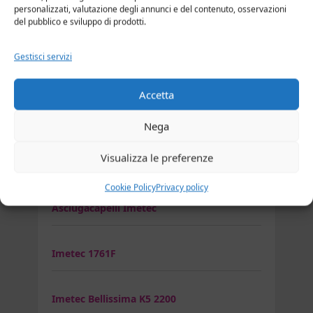
personalizzati, valutazione degli annunci e del contenuto, osservazioni
del pubblico e sviluppo di prodotti.
Ghd air kit
Gestisci servizi
Ghd Flight Wanderlust
Accetta
GHD Gold Professional Styler
Nega
Visualizza le preferenze
GHD Helios
Cookie Policy
Privacy policy
Asciugacapelli Imetec
Imetec 1761F
Imetec Bellissima K5 2200