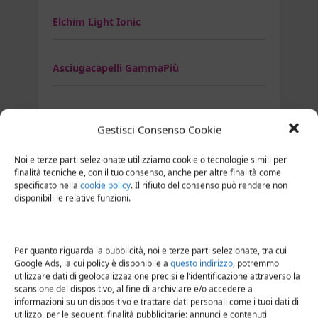
Elchim Light Ionic
Asciugacapelli GammaPiù
Gama Italy Professional A21
Gestisci Consenso Cookie
Gamma più Active Oxygen
Noi e terze parti selezionate utilizziamo cookie o tecnologie simili per
finalità tecniche e, con il tuo consenso, anche per altre finalità come
specificato nella
cookie policy
. Il rifiuto del consenso può rendere non
disponibili le relative funzioni.
Gammapiù Relax
Per quanto riguarda la pubblicità, noi e terze parti selezionate, tra cui
Asciugacapelli GHD
Google Ads, la cui policy è disponibile a
questo indirizzo
, potremmo
utilizzare dati di geolocalizzazione precisi e l’identificazione attraverso la
scansione del dispositivo, al fine di archiviare e/o accedere a
Ghd air
informazioni su un dispositivo e trattare dati personali come i tuoi dati di
utilizzo, per le seguenti finalità pubblicitarie: annunci e contenuti