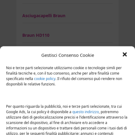
Asciugacapelli Braun
Braun HD110
Braun HD310
Gestisci Consenso Cookie
Noi e terze parti selezionate utilizziamo cookie o tecnologie simili per
finalità tecniche e, con il tuo consenso, anche per altre finalità come
Braun HD510
specificato nella
cookie policy
. Il rifiuto del consenso può rendere non
disponibili le relative funzioni.
Braun HD530
Per quanto riguarda la pubblicità, noi e terze parti selezionate, tra cui
Google Ads, la cui policy è disponibile a
questo indirizzo
, potremmo
Braun HD710
utilizzare dati di geolocalizzazione precisi e l’identificazione attraverso la
scansione del dispositivo, al fine di archiviare e/o accedere a
informazioni su un dispositivo e trattare dati personali come i tuoi dati di
Braun HD730
utilizzo, per le seguenti finalità pubblicitarie: annunci e contenuti