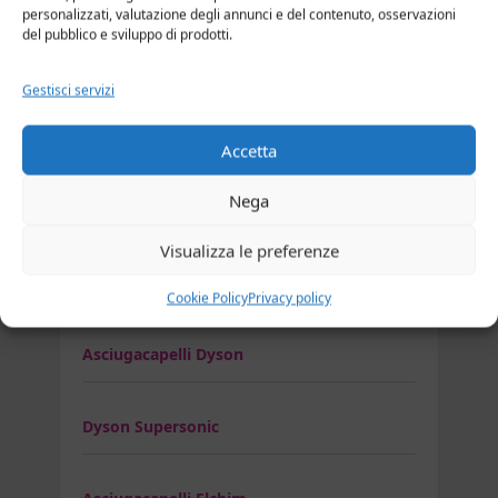
personalizzati, valutazione degli annunci e del contenuto, osservazioni
del pubblico e sviluppo di prodotti.
Braun Satin Hair 7 HD785 SensoDryer
Gestisci servizi
Asciugacapelli Clatronic
Accetta
Nega
Clatronic HTD 2939
Visualizza le preferenze
Clatronic HTD 3363
Cookie Policy
Privacy policy
Asciugacapelli Dyson
Dyson Supersonic