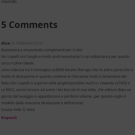
rovinati.
5 Comments
Alice
25 FEBBRAIO 2016
Buonasera e innanzitutto complimenti per il sito!
ho i capelli ricci lunghi e molto aridi nonostante li curi abbastanza per questo
cerco il phon ideale.
sono indecisa tra il remington ac8000 keratin therapy che mi attira parecchio a
livello di idratazione in quanto contiene la cheratina( molti si lamentano del
fatto che i capelli si aspirino nella griglia?possibile mai?) e i rowenta cv7420 o
cv 8652, vorrei tornare ad avere i bei boccoli di una volta, che adesso dopo un
giorno dal lavaggio si appiattiscono e perdono volume…per questo voglio il
modello dalla massima idratazione e definizione!
Grazie mille 🙂 Alice
Rispondi