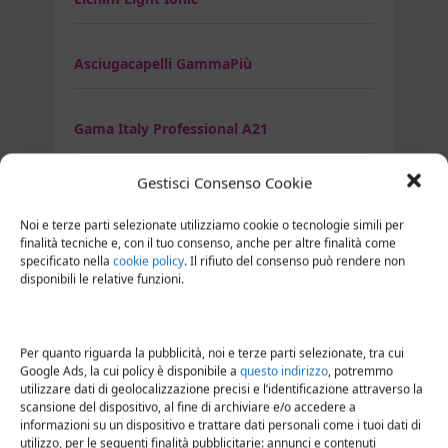
Asciugacapelli GammaPiù
Gama Italy Professional A21
Gestisci Consenso Cookie
Gamma più Active Oxygen
Noi e terze parti selezionate utilizziamo cookie o tecnologie simili per
finalità tecniche e, con il tuo consenso, anche per altre finalità come
Gammapiù Relax
specificato nella
cookie policy
. Il rifiuto del consenso può rendere non
disponibili le relative funzioni.
Asciugacapelli GHD
Per quanto riguarda la pubblicità, noi e terze parti selezionate, tra cui
Google Ads, la cui policy è disponibile a
questo indirizzo
, potremmo
Ghd air
utilizzare dati di geolocalizzazione precisi e l’identificazione attraverso la
scansione del dispositivo, al fine di archiviare e/o accedere a
informazioni su un dispositivo e trattare dati personali come i tuoi dati di
utilizzo, per le seguenti finalità pubblicitarie: annunci e contenuti