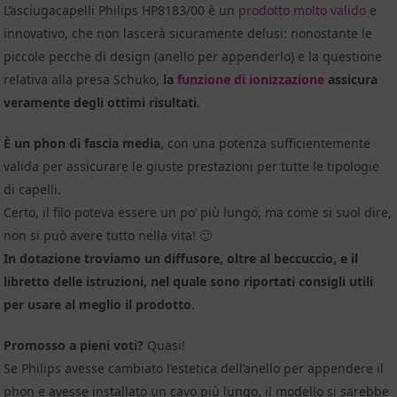
L’asciugacapelli Philips HP8183/00 è un
prodotto molto valido
e
innovativo, che non lascerà sicuramente delusi: nonostante le
piccole pecche di design (anello per appenderlo) e la questione
relativa alla presa Schuko,
la
funzione di ionizzazione
assicura
veramente degli ottimi risultati
.
È un phon di fascia media
, con una potenza sufficientemente
valida per assicurare le giuste prestazioni per tutte le tipologie
di capelli.
Certo, il filo poteva essere un po’ più lungo, ma come si suol dire,
non si può avere tutto nella vita! 🙂
In dotazione troviamo un diffusore, oltre al beccuccio, e il
libretto delle istruzioni, nel quale sono riportati consigli utili
per usare al meglio il prodotto
.
Promosso a pieni voti?
Quasi!
Se Philips avesse cambiato l’estetica dell’anello per appendere il
phon e avesse installato un cavo più lungo, il modello si sarebbe