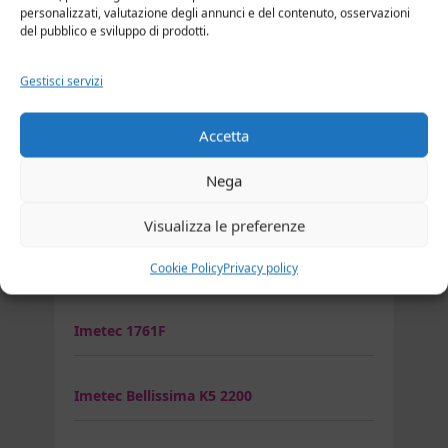
Ghd air kit
personalizzati, valutazione degli annunci e del contenuto, osservazioni
del pubblico e sviluppo di prodotti.
Ghd Flight Wanderlust
Gestisci servizi
Accetta
GHD Gold Professional Styler
Nega
GHD Helios
Visualizza le preferenze
Asciugacapelli Imetec
Cookie Policy
Privacy policy
Imetec 1761F
Imetec Bellissima K5 2200